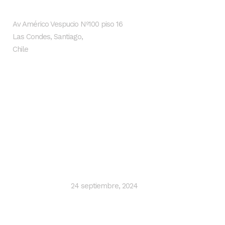
Av Américo Vespucio Nº100 piso 16
Las Condes, Santiago,
Chile
Últimas noticias
SMI Ingenieros impulsa proyectos
hidráulicos sostenibles con inteligencia
artificial y Lean Design
24 septiembre, 2024