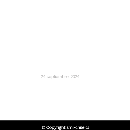
Últimas noticias
SMI Ingenieros impulsa proyectos
hidráulicos sostenibles con inteligencia
artificial y Lean Design
24 septiembre, 2024
© Copyright
smi-chile.cl