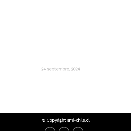
Últimas noticias
SMI Ingenieros impulsa proyectos
hidráulicos sostenibles con inteligencia
artificial y Lean Design
24 septiembre, 2024
© Copyright
smi-chile.cl