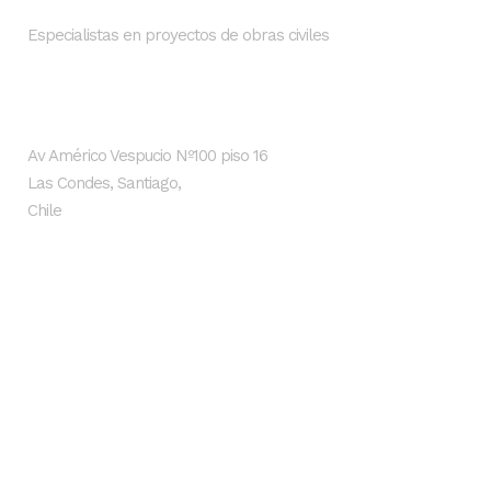
Especialistas en proyectos de obras civiles
Dirección
Av Américo Vespucio Nº100 piso 16
Las Condes, Santiago,
Chile
Últimas noticias
SMI Ingenieros impulsa proyectos
hidráulicos sostenibles con inteligencia
artificial y Lean Design