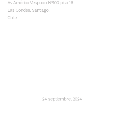
Av Américo Vespucio Nº100 piso 16
Las Condes, Santiago,
Chile
Últimas noticias
SMI Ingenieros impulsa proyectos
hidráulicos sostenibles con inteligencia
artificial y Lean Design
24 septiembre, 2024