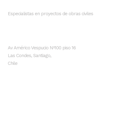
Especialistas en proyectos de obras civiles
Dirección
Av Américo Vespucio Nº100 piso 16
Las Condes, Santiago,
Chile
Últimas noticias
SMI Ingenieros impulsa proyectos
hidráulicos sostenibles con inteligencia
artificial y Lean Design